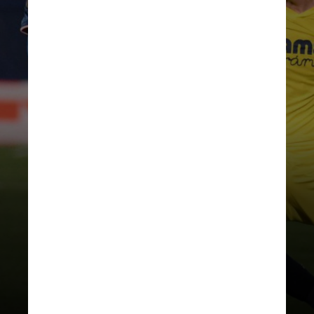
Pépé era el elegido para liderar
el ataque junto a Aubameyang
y Lacazette de un Arsenal
en reconstrucción tras