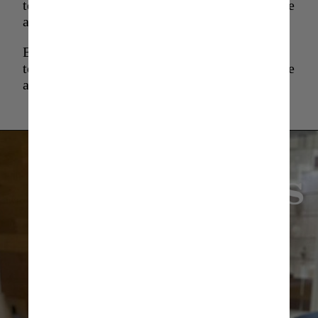
temporada al Trabzonspor. En julio quedó libre
al terminar contrato con el Arsenal.
En 2022 se marchó cedido al Niza y la pasada
temporada al Trabzonspor. En julio quedó libre
al terminar contrato con el Arsenal.