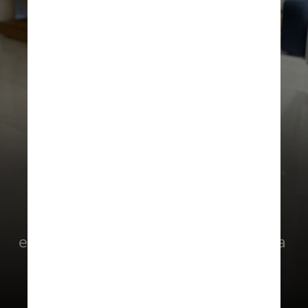
Su salida del club fue mala, hasta
el punto de decir que fue traumática 
para él. Considera su etapa
 ‘gunner’ como un fracaso.