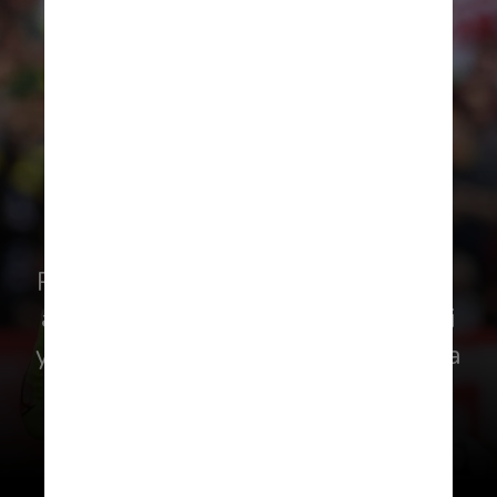
Pero no terminó de rendir. Además, 
aparecieron dos jóvenes, Martinelli
y Saka, que se ganaron la confianza
de Arteta y le quitaron el puesto.